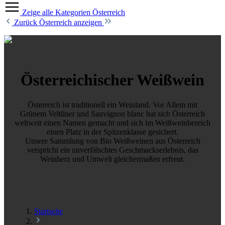
Zeige alle Kategorien
Österreich
Zurück
Österreich anzeigen
Österreichischer Weißwein
Österreich ist traditionell ein Weinland. Vor Allem mit
Grünem Veltliner und Sauvignon blanc hat sich Österreich
weltweit einen Namen gemacht und sich im Weißweinbereich
einen Platz in der Spitzenklasse gesichert.
Unsere Sammlung von Bio Weißweinen aus Österreich
verspricht ein unverfälschtes Geschmackserlebnis, das
Weinherz und Umwelt gleichermaßen erfreut.
Startseite