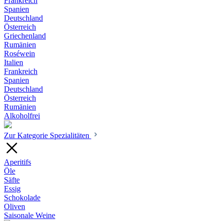
Frankreich
Spanien
Deutschland
Österreich
Griechenland
Rumänien
Roséwein
Italien
Frankreich
Spanien
Deutschland
Österreich
Rumänien
Alkoholfrei
Zur Kategorie Spezialitäten
Aperitifs
Öle
Säfte
Essig
Schokolade
Oliven
Saisonale Weine