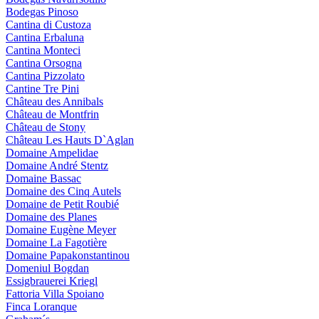
Bodegas Pinoso
Cantina di Custoza
Cantina Erbaluna
Cantina Monteci
Cantina Orsogna
Cantina Pizzolato
Cantine Tre Pini
Château des Annibals
Château de Montfrin
Château de Stony
Château Les Hauts D`Aglan
Domaine Ampelidae
Domaine André Stentz
Domaine Bassac
Domaine des Cinq Autels
Domaine de Petit Roubié
Domaine des Planes
Domaine Eugène Meyer
Domaine La Fagotière
Domaine Papakonstantinou
Domeniul Bogdan
Essigbrauerei Kriegl
Fattoria Villa Spoiano
Finca Loranque