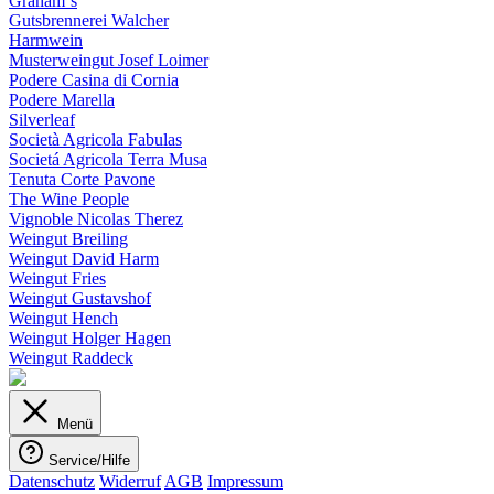
Graham´s
Gutsbrennerei Walcher
Harmwein
Musterweingut Josef Loimer
Podere Casina di Cornia
Podere Marella
Silverleaf
Società Agricola Fabulas
Societá Agricola Terra Musa
Tenuta Corte Pavone
The Wine People
Vignoble Nicolas Therez
Weingut Breiling
Weingut David Harm
Weingut Fries
Weingut Gustavshof
Weingut Hench
Weingut Holger Hagen
Weingut Raddeck
Menü
Service/Hilfe
Datenschutz
Widerruf
AGB
Impressum