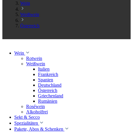
Wein
Weißwein
Österreich
Wein
Rotwein
Weißwein
Italien
Frankreich
Spanien
Deutschland
Österreich
Griechenland
Rumänien
Roséwein
Alkoholfrei
Sekt & Secco
Spezialitäten
Pakete, Abos & Schenken