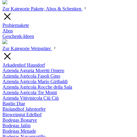
Zur Kategorie Pakete, Abos & Schenken
Probierpakete
Abos
Geschenk-Ideen
Zur Kategorie Weingüter
Arkadenhof Hausdorf
Azienda Agraria Moretti Omero
Azienda Agricola Fasoli Gino
Azienda Agricola Mario Giribaldi
Azienda Agricola Rocche della Sala
Azienda Agricola Tre Monti
Azienda Vitivinicola Ciù Ciù
Baglio Diar
Biolandhof Jahrstorfer
Bioweingut Edelhof
Bodegas Bogarve
Bodegas Jalòn
Bodegas Menade
Bodegas Navarrsotillo