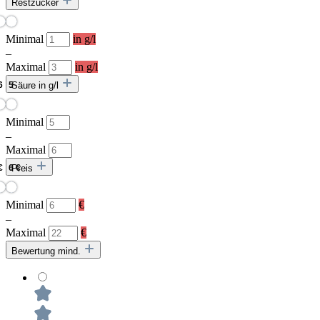
Restzucker
Minimal
in g/l
–
Maximal
in g/l
Säure in g/l
Minimal
–
Maximal
Preis
Minimal
€
–
Maximal
€
Bewertung mind.