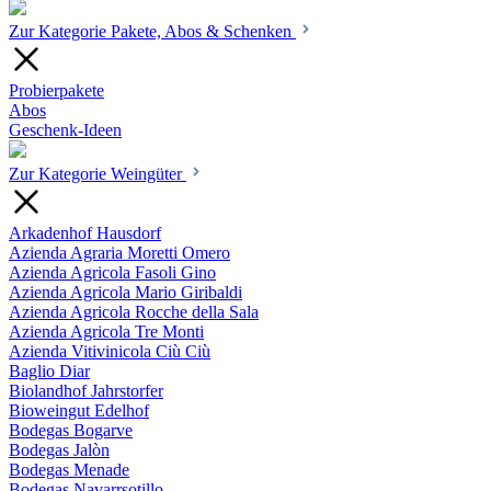
Zur Kategorie Pakete, Abos & Schenken
Probierpakete
Abos
Geschenk-Ideen
Zur Kategorie Weingüter
Arkadenhof Hausdorf
Azienda Agraria Moretti Omero
Azienda Agricola Fasoli Gino
Azienda Agricola Mario Giribaldi
Azienda Agricola Rocche della Sala
Azienda Agricola Tre Monti
Azienda Vitivinicola Ciù Ciù
Baglio Diar
Biolandhof Jahrstorfer
Bioweingut Edelhof
Bodegas Bogarve
Bodegas Jalòn
Bodegas Menade
Bodegas Navarrsotillo