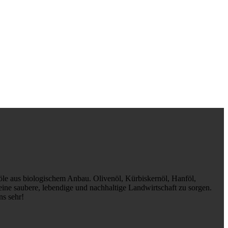
le aus biologischem Anbau. Olivenöl, Kürbiskernöl, Hanföl,
eine saubere, lebendige und nachhaltige Landwirtschaft zu sorgen.
ns sehr!