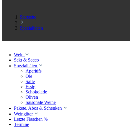
Startseite
Spezialitäten
Wein
Sekt & Secco
Spezialitäten
Aperitifs
Öle
Säfte
Essig
Schokolade
Oliven
Saisonale Weine
Pakete, Abos & Schenken
Weingüter
Letzte Flaschen %
Termine