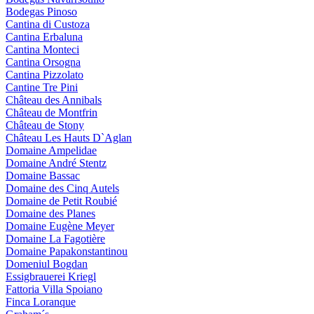
Bodegas Pinoso
Cantina di Custoza
Cantina Erbaluna
Cantina Monteci
Cantina Orsogna
Cantina Pizzolato
Cantine Tre Pini
Château des Annibals
Château de Montfrin
Château de Stony
Château Les Hauts D`Aglan
Domaine Ampelidae
Domaine André Stentz
Domaine Bassac
Domaine des Cinq Autels
Domaine de Petit Roubié
Domaine des Planes
Domaine Eugène Meyer
Domaine La Fagotière
Domaine Papakonstantinou
Domeniul Bogdan
Essigbrauerei Kriegl
Fattoria Villa Spoiano
Finca Loranque