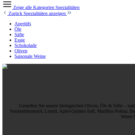
Zeige alle Kategorien
Spezialitäten
Zurück
Spezialitäten anzeigen
Aperitifs
Öle
Säfte
Essig
Schokolade
Oliven
Saisonale Weine
Genießen Sie unsere biologischen Oliven, Öle & Säfte – na
Sonnenblumenöl, Leinöl, Apfel-Quitten-Saft, Marillen-Nektar, Bal
Wenn Si