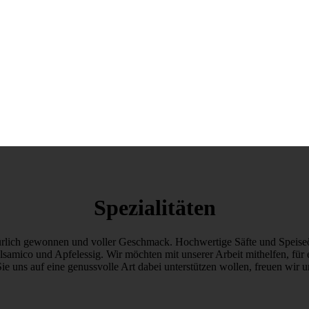
Spezialitäten
türlich gewonnen und voller Geschmack. Hochwertige Säfte und Speiseö
samico und Apfelessig. Wir möchten mit unserer Arbeit mithelfen, für 
e uns auf eine genussvolle Art dabei unterstützen wollen, freuen wir u