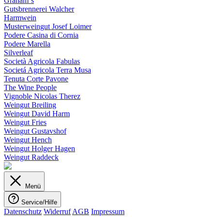
Graham´s
Gutsbrennerei Walcher
Harmwein
Musterweingut Josef Loimer
Podere Casina di Cornia
Podere Marella
Silverleaf
Società Agricola Fabulas
Societá Agricola Terra Musa
Tenuta Corte Pavone
The Wine People
Vignoble Nicolas Therez
Weingut Breiling
Weingut David Harm
Weingut Fries
Weingut Gustavshof
Weingut Hench
Weingut Holger Hagen
Weingut Raddeck
Menü
Service/Hilfe
Datenschutz
Widerruf
AGB
Impressum