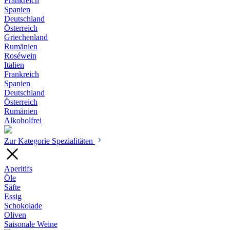
Frankreich
Spanien
Deutschland
Österreich
Griechenland
Rumänien
Roséwein
Italien
Frankreich
Spanien
Deutschland
Österreich
Rumänien
Alkoholfrei
Zur Kategorie Spezialitäten
Aperitifs
Öle
Säfte
Essig
Schokolade
Oliven
Saisonale Weine