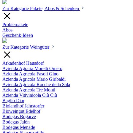
Zur Kategorie Pakete, Abos & Schenken
Probierpakete
Abos
Geschenk-Ideen
Zur Kategorie Weingüter
Arkadenhof Hausdorf
Azienda Agraria Moretti Omero
Azienda Agricola Fasoli Gino
Azienda Agricola Mario Giribaldi
Azienda Agricola Rocche della Sala
Azienda Agricola Tre Monti
Azienda Vitivinicola Ciù Ciù
Baglio Diar
Biolandhof Jahrstorfer
Bioweingut Edelhof
Bodegas Bogarve
Bodegas Jalòn
Bodegas Menade
Bodegas Navarrsotillo