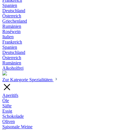
Frankreich
Spanien
Deutschland
Österreich
Griechenland
Rumänien
Roséwein
Italien
Frankreich
Spanien
Deutschland
Österreich
Rumänien
Alkoholfrei
Zur Kategorie Spezialitäten
Aperitifs
Öle
Säfte
Essig
Schokolade
Oliven
Saisonale Weine