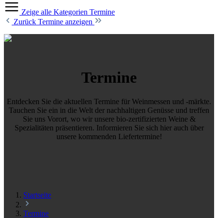
Zeige alle Kategorien
Termine
Zurück
Termine anzeigen
Termine
Entdecken Sie die aktuellen Termine für Weinmessen und -märkte.
Tauchen Sie ein in die Welt der nachhaltigen Genüsse und treffen
Sie uns Vorort, wo wir unsere bio-zertifizierten Weine &
Spezialitäten präsentieren. Informieren Sie sich hier auch über
unsere kommenden Liefertermine!
Startseite
Termine