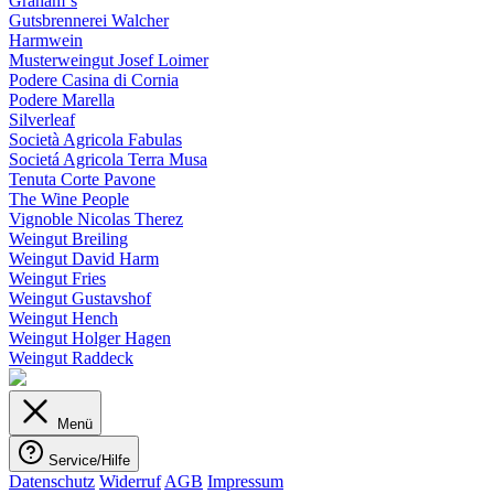
Graham´s
Gutsbrennerei Walcher
Harmwein
Musterweingut Josef Loimer
Podere Casina di Cornia
Podere Marella
Silverleaf
Società Agricola Fabulas
Societá Agricola Terra Musa
Tenuta Corte Pavone
The Wine People
Vignoble Nicolas Therez
Weingut Breiling
Weingut David Harm
Weingut Fries
Weingut Gustavshof
Weingut Hench
Weingut Holger Hagen
Weingut Raddeck
Menü
Service/Hilfe
Datenschutz
Widerruf
AGB
Impressum