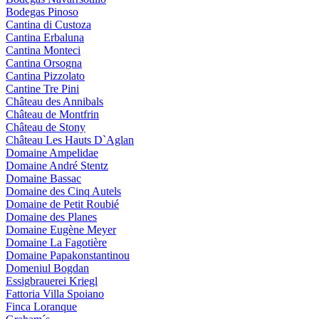
Bodegas Pinoso
Cantina di Custoza
Cantina Erbaluna
Cantina Monteci
Cantina Orsogna
Cantina Pizzolato
Cantine Tre Pini
Château des Annibals
Château de Montfrin
Château de Stony
Château Les Hauts D`Aglan
Domaine Ampelidae
Domaine André Stentz
Domaine Bassac
Domaine des Cinq Autels
Domaine de Petit Roubié
Domaine des Planes
Domaine Eugène Meyer
Domaine La Fagotière
Domaine Papakonstantinou
Domeniul Bogdan
Essigbrauerei Kriegl
Fattoria Villa Spoiano
Finca Loranque