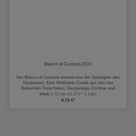
Bianco di Custoza DOC
Der Bianco di Custoza stammt aus der Südregion des
Gardasees. Eine Weißwein Cuvée aus den vier
Rebsorten Tocai Italico, Garganega, Cortese und
Trebbiano. Sie zeichnet sich durch ein duftiges und fein
Inhalt:
0.75 Liter
(11,67 €* / 1 Liter)
abgerundetes, dennoch intensives Bukett aus. Dieser
8,75 €*
Biowein von seidiger Konsistenz und leichter
Fruchtigkeit mit einem zartbitteren Abgang hinterlässt
eine angenehme Frische im Mund. Cantina di Custoza,
Veneto. Veganer Wein.