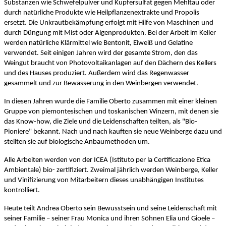
Substanzen wie Schwefelpulver und Kupfersulfat gegen Mehltau oder
durch natürliche Produkte wie Heilpflanzenextrakte und Propolis
ersetzt. Die Unkrautbekämpfung erfolgt mit Hilfe von Maschinen und
durch Düngung mit Mist oder Algenprodukten. Bei der Arbeit im Keller
werden natürliche Klärmittel wie Bentonit, Eiweiß und Gelatine
verwendet. Seit einigen Jahren wird der gesamte Strom, den das
Weingut braucht von Photovoltaikanlagen auf den Dächern des Kellers
und des Hauses produziert. Außerdem wird das Regenwasser
gesammelt und zur Bewässerung in den Weinbergen verwendet.
In diesen Jahren wurde die Familie Oberto zusammen mit einer kleinen
Gruppe von piemontesischen und toskanischen Winzern, mit denen sie
das Know-how, die Ziele und die Leidenschaften teilten, als "Bio-
Pioniere" bekannt. Nach und nach kauften sie neue Weinberge dazu und
stellten sie auf biologische Anbaumethoden um.
Alle Arbeiten werden von der ICEA (Istituto per la Certificazione Etica
Ambientale) bio- zertifiziert. Zweimal jährlich werden Weinberge, Keller
und Vinifizierung von Mitarbeitern dieses unabhängigen Institutes
kontrolliert.
Heute teilt Andrea Oberto sein Bewusstsein und seine Leidenschaft mit
seiner Familie – seiner Frau Monica und ihren Söhnen Elia und Gioele –