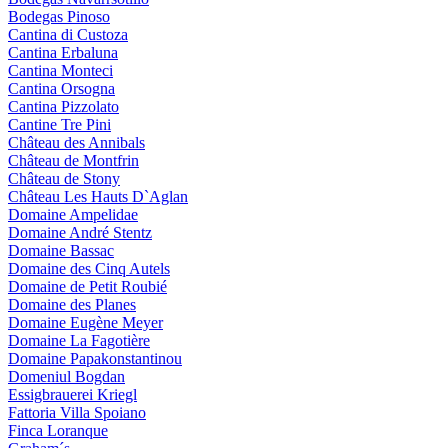
Bodegas Pinoso
Cantina di Custoza
Cantina Erbaluna
Cantina Monteci
Cantina Orsogna
Cantina Pizzolato
Cantine Tre Pini
Château des Annibals
Château de Montfrin
Château de Stony
Château Les Hauts D`Aglan
Domaine Ampelidae
Domaine André Stentz
Domaine Bassac
Domaine des Cinq Autels
Domaine de Petit Roubié
Domaine des Planes
Domaine Eugène Meyer
Domaine La Fagotière
Domaine Papakonstantinou
Domeniul Bogdan
Essigbrauerei Kriegl
Fattoria Villa Spoiano
Finca Loranque