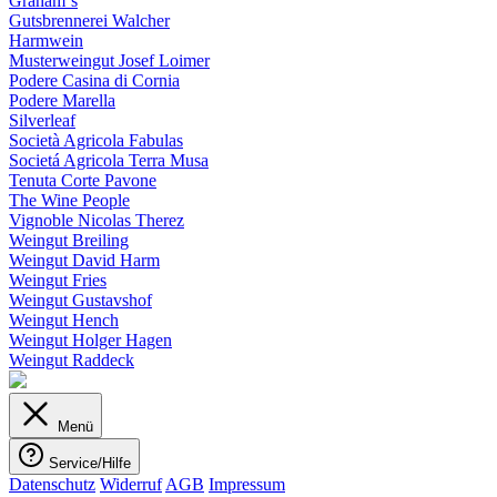
Graham´s
Gutsbrennerei Walcher
Harmwein
Musterweingut Josef Loimer
Podere Casina di Cornia
Podere Marella
Silverleaf
Società Agricola Fabulas
Societá Agricola Terra Musa
Tenuta Corte Pavone
The Wine People
Vignoble Nicolas Therez
Weingut Breiling
Weingut David Harm
Weingut Fries
Weingut Gustavshof
Weingut Hench
Weingut Holger Hagen
Weingut Raddeck
Menü
Service/Hilfe
Datenschutz
Widerruf
AGB
Impressum