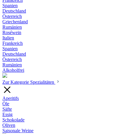
Frankreich
Spanien
Deutschland
Österreich
Griechenland
Rumänien
Roséwein
Italien
Frankreich
Spanien
Deutschland
Österreich
Rumänien
Alkoholfrei
Zur Kategorie Spezialitäten
Aperitifs
Öle
Säfte
Essig
Schokolade
Oliven
Saisonale Weine