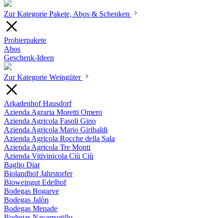
Zur Kategorie Pakete, Abos & Schenken
Probierpakete
Abos
Geschenk-Ideen
Zur Kategorie Weingüter
Arkadenhof Hausdorf
Azienda Agraria Moretti Omero
Azienda Agricola Fasoli Gino
Azienda Agricola Mario Giribaldi
Azienda Agricola Rocche della Sala
Azienda Agricola Tre Monti
Azienda Vitivinicola Ciù Ciù
Baglio Diar
Biolandhof Jahrstorfer
Bioweingut Edelhof
Bodegas Bogarve
Bodegas Jalòn
Bodegas Menade
Bodegas Navarrsotillo