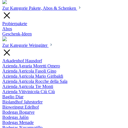
Zur Kategorie Pakete, Abos & Schenken
Probierpakete
Abos
Geschenk-Ideen
Zur Kategorie Weingüter
Arkadenhof Hausdorf
Azienda Agraria Moretti Omero
Azienda Agricola Fasoli Gino
Azienda Agricola Mario Giribaldi
Azienda Agricola Rocche della Sala
Azienda Agricola Tre Monti
Azienda Vitivinicola Ciù Ciù
Baglio Diar
Biolandhof Jahrstorfer
Bioweingut Edelhof
Bodegas Bogarve
Bodegas Jalòn
Bodegas Menade
Bodegas Navarrsotillo