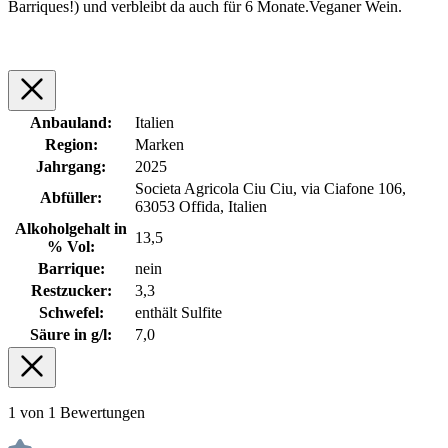
Barriques!) und verbleibt da auch für 6 Monate.Veganer Wein.
Anbauland:
Italien
Region:
Marken
Jahrgang:
2025
Societa Agricola Ciu Ciu, via Ciafone 106,
Abfüller:
63053 Offida, Italien
Alkoholgehalt in
13,5
% Vol:
Barrique:
nein
Restzucker:
3,3
Schwefel:
enthält Sulfite
Säure in g/l:
7,0
1 von 1 Bewertungen