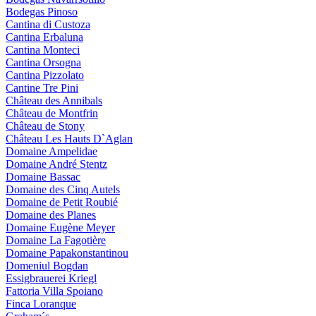
Bodegas Pinoso
Cantina di Custoza
Cantina Erbaluna
Cantina Monteci
Cantina Orsogna
Cantina Pizzolato
Cantine Tre Pini
Château des Annibals
Château de Montfrin
Château de Stony
Château Les Hauts D`Aglan
Domaine Ampelidae
Domaine André Stentz
Domaine Bassac
Domaine des Cinq Autels
Domaine de Petit Roubié
Domaine des Planes
Domaine Eugène Meyer
Domaine La Fagotière
Domaine Papakonstantinou
Domeniul Bogdan
Essigbrauerei Kriegl
Fattoria Villa Spoiano
Finca Loranque