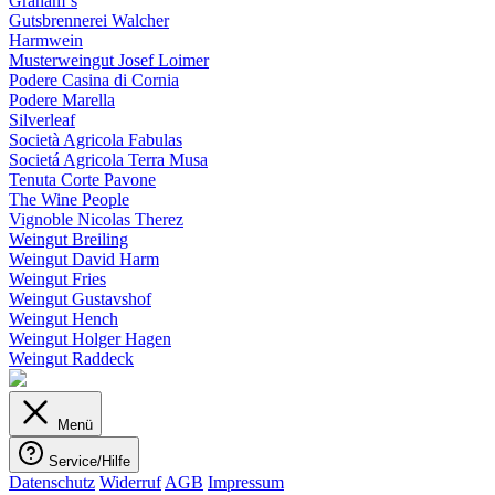
Graham´s
Gutsbrennerei Walcher
Harmwein
Musterweingut Josef Loimer
Podere Casina di Cornia
Podere Marella
Silverleaf
Società Agricola Fabulas
Societá Agricola Terra Musa
Tenuta Corte Pavone
The Wine People
Vignoble Nicolas Therez
Weingut Breiling
Weingut David Harm
Weingut Fries
Weingut Gustavshof
Weingut Hench
Weingut Holger Hagen
Weingut Raddeck
Menü
Service/Hilfe
Datenschutz
Widerruf
AGB
Impressum