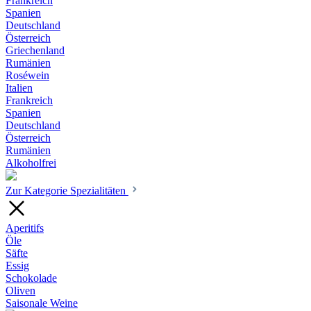
Frankreich
Spanien
Deutschland
Österreich
Griechenland
Rumänien
Roséwein
Italien
Frankreich
Spanien
Deutschland
Österreich
Rumänien
Alkoholfrei
Zur Kategorie Spezialitäten
Aperitifs
Öle
Säfte
Essig
Schokolade
Oliven
Saisonale Weine