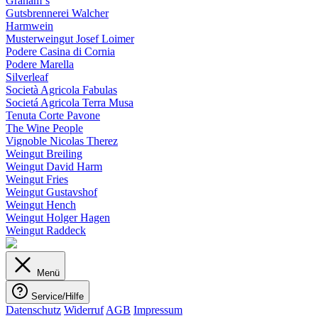
Graham´s
Gutsbrennerei Walcher
Harmwein
Musterweingut Josef Loimer
Podere Casina di Cornia
Podere Marella
Silverleaf
Società Agricola Fabulas
Societá Agricola Terra Musa
Tenuta Corte Pavone
The Wine People
Vignoble Nicolas Therez
Weingut Breiling
Weingut David Harm
Weingut Fries
Weingut Gustavshof
Weingut Hench
Weingut Holger Hagen
Weingut Raddeck
Menü
Service/Hilfe
Datenschutz
Widerruf
AGB
Impressum