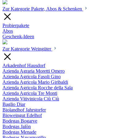
Zur Kategorie Pakete, Abos & Schenken
Probierpakete
Abos
Geschenk-Ideen
Zur Kategorie Weingüter
Arkadenhof Hausdorf
Azienda Agraria Moretti Omero
Azienda Agricola Fasoli Gino
Azienda Agricola Mario Giribaldi
Azienda Agricola Rocche della Sala
Azienda Agricola Tre Monti
Azienda Vitivinicola Ciù Ciù
Baglio Diar
Biolandhof Jahrstorfer
Bioweingut Edelhof
Bodegas Bogarve
Bodegas Jalòn
Bodegas Menade
Bodegas Navarrsotillo