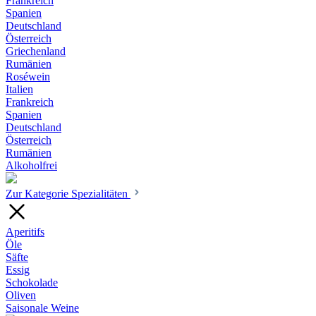
Frankreich
Spanien
Deutschland
Österreich
Griechenland
Rumänien
Roséwein
Italien
Frankreich
Spanien
Deutschland
Österreich
Rumänien
Alkoholfrei
Zur Kategorie Spezialitäten
Aperitifs
Öle
Säfte
Essig
Schokolade
Oliven
Saisonale Weine