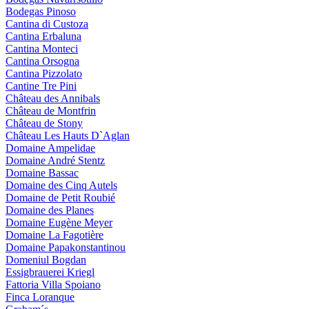
Bodegas Pinoso
Cantina di Custoza
Cantina Erbaluna
Cantina Monteci
Cantina Orsogna
Cantina Pizzolato
Cantine Tre Pini
Château des Annibals
Château de Montfrin
Château de Stony
Château Les Hauts D`Aglan
Domaine Ampelidae
Domaine André Stentz
Domaine Bassac
Domaine des Cinq Autels
Domaine de Petit Roubié
Domaine des Planes
Domaine Eugène Meyer
Domaine La Fagotière
Domaine Papakonstantinou
Domeniul Bogdan
Essigbrauerei Kriegl
Fattoria Villa Spoiano
Finca Loranque