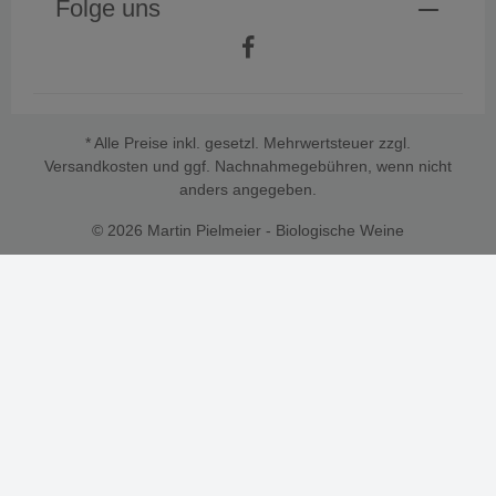
Folge uns
* Alle Preise inkl. gesetzl. Mehrwertsteuer zzgl.
Versandkosten
und ggf. Nachnahmegebühren, wenn nicht
anders angegeben.
© 2026 Martin Pielmeier - Biologische Weine