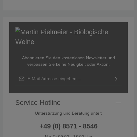
Abonnieren Sie den kostenlosen Newsletter und
verpassen Sie keine Neuigkeit oder Aktion.
E-Mail-Adresse*
Ich habe die
Datenschutzbestimmungen
zur Kenntnis genommen
und die
AGB
gelesen und bin mit ihnen einverstanden.
Service-Hotline
Unterstützung und Beratung unter:
+49 (0) 8571 - 8546
Mo-Fr 09:00 - 18:00 Uhr